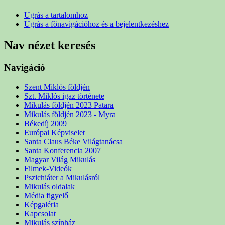
Ugrás a tartalomhoz
Ugrás a főnavigációhoz és a bejelentkezéshez
Nav nézet keresés
Navigáció
Szent Miklós földjén
Szt. Miklós igaz története
Mikulás földjén 2023 Patara
Mikulás földjén 2023 - Myra
Békedíj 2009
Európai Képviselet
Santa Claus Béke Világtanácsa
Santa Konferencia 2007
Magyar Világ Mikulás
Filmek-Videók
Pszichiáter a Mikulásról
Mikulás oldalak
Média figyelő
Képgaléria
Kapcsolat
Mikulás színház